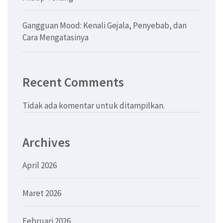
Gangguan Mood: Kenali Gejala, Penyebab, dan
Cara Mengatasinya
Recent Comments
Tidak ada komentar untuk ditampilkan.
Archives
April 2026
Maret 2026
Februari 2026