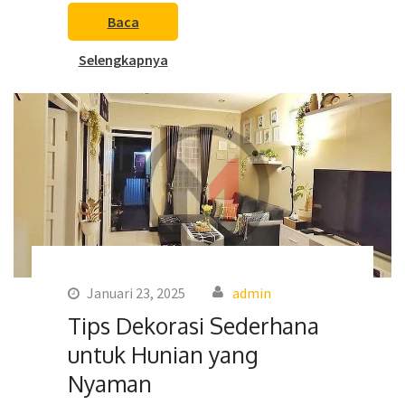
Baca
Selengkapnya
Januari 23, 2025
admin
Tips Dekorasi Sederhana
untuk Hunian yang
Nyaman