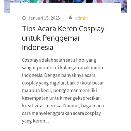
Januari 15, 2025
admin
Tips Acara Keren Cosplay
untuk Penggemar
Indonesia
Cosplay adalah salah satu hobi yang
sangat populer di kalangan anak muda
Indonesia. Dengan banyaknya acara
cosplay yang digelar, baik di kota besar
maupun kecil, penggemar memiliki
kesempatan untuk mengekspresikan
kreativitas mereka. Namun, bagaimana
cara menyelenggarakan acara cosplay
yang keren …