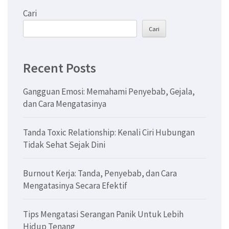
Cari
Cari
Recent Posts
Gangguan Emosi: Memahami Penyebab, Gejala,
dan Cara Mengatasinya
Tanda Toxic Relationship: Kenali Ciri Hubungan
Tidak Sehat Sejak Dini
Burnout Kerja: Tanda, Penyebab, dan Cara
Mengatasinya Secara Efektif
Tips Mengatasi Serangan Panik Untuk Lebih
Hidup Tenang