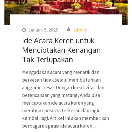
Januari 5, 2025
admin
Ide Acara Keren untuk
Menciptakan Kenangan
Tak Terlupakan
Mengadakan acara yang menarik dan
berkesan tidak selalu membutuhkan
anggaran besar. Dengan kreativitas dan
perencanaan yang matang, Anda bisa
menciptakan ide acara keren yang
membuat peserta terkesan dan ingin
kembali lagi. Artikel ini akan memberikan
berbagai inspirasi ide acara keren, …