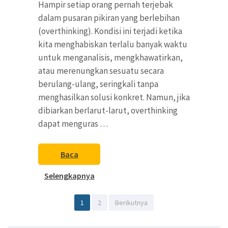
Hampir setiap orang pernah terjebak
dalam pusaran pikiran yang berlebihan
(overthinking). Kondisi ini terjadi ketika
kita menghabiskan terlalu banyak waktu
untuk menganalisis, mengkhawatirkan,
atau merenungkan sesuatu secara
berulang-ulang, seringkali tanpa
menghasilkan solusi konkret. Namun, jika
dibiarkan berlarut-larut, overthinking
dapat menguras …
Baca
Selengkapnya
Paginasi
Halaman
Halaman
1
2
Berikutnya
pos