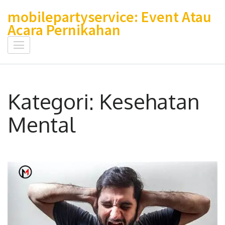
Lompat
mobilepartyservice: Event Atau
ke
Acara Pernikahan
konten
(Tekan
Enter)
Kategori:
Kesehatan
Mental