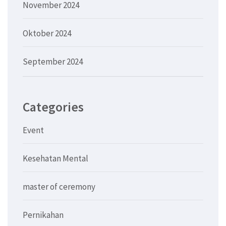
November 2024
Oktober 2024
September 2024
Categories
Event
Kesehatan Mental
master of ceremony
Pernikahan