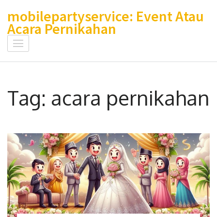
Lompat
mobilepartyservice: Event Atau
ke
Acara Pernikahan
konten
(Tekan
Enter)
Tag:
acara pernikahan