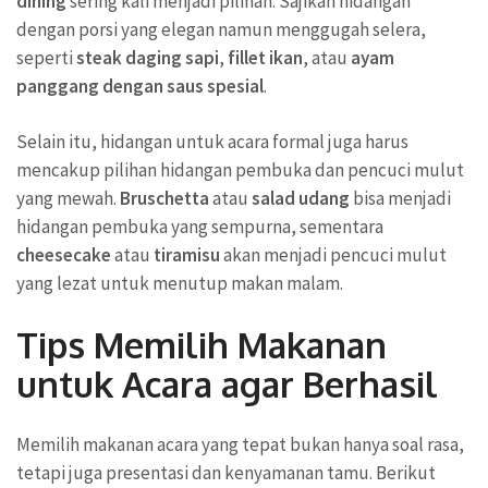
dining
sering kali menjadi pilihan. Sajikan hidangan
dengan porsi yang elegan namun menggugah selera,
seperti
steak daging sapi
,
fillet ikan
, atau
ayam
panggang dengan saus spesial
.
Selain itu, hidangan untuk acara formal juga harus
mencakup pilihan hidangan pembuka dan pencuci mulut
yang mewah.
Bruschetta
atau
salad udang
bisa menjadi
hidangan pembuka yang sempurna, sementara
cheesecake
atau
tiramisu
akan menjadi pencuci mulut
yang lezat untuk menutup makan malam.
Tips Memilih Makanan
untuk Acara agar Berhasil
Memilih makanan acara yang tepat bukan hanya soal rasa,
tetapi juga presentasi dan kenyamanan tamu. Berikut