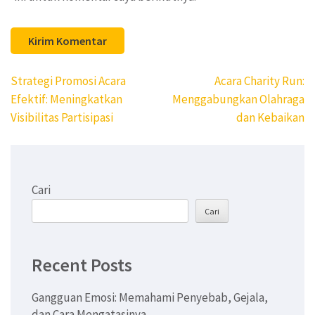
Navigasi
Strategi Promosi Acara
Acara Charity Run:
pos
Efektif: Meningkatkan
Menggabungkan Olahraga
Visibilitas Partisipasi
dan Kebaikan
Cari
Cari
Recent Posts
Gangguan Emosi: Memahami Penyebab, Gejala,
dan Cara Mengatasinya