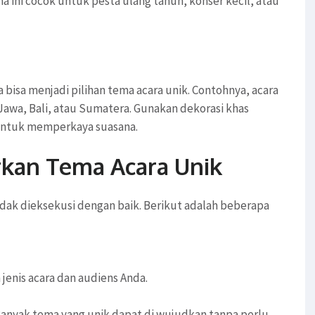
a ini cocok untuk pesta ulang tahun, konser kecil, atau
isa menjadi pilihan tema acara unik. Contohnya, acara
 Jawa, Bali, atau Sumatera. Gunakan dekorasi khas
 untuk memperkaya suasana.
rkan Tema Acara Unik
tidak dieksekusi dengan baik. Berikut adalah beberapa
 jenis acara dan audiens Anda.
anyak tema yang unik dapat di wujudkan tanpa perlu