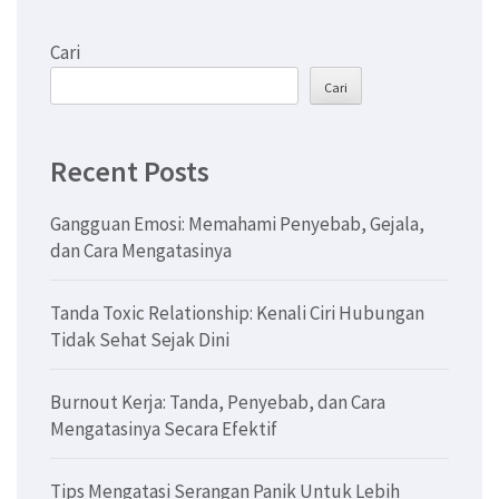
Cari
Cari
Recent Posts
Gangguan Emosi: Memahami Penyebab, Gejala,
dan Cara Mengatasinya
Tanda Toxic Relationship: Kenali Ciri Hubungan
Tidak Sehat Sejak Dini
Burnout Kerja: Tanda, Penyebab, dan Cara
Mengatasinya Secara Efektif
Tips Mengatasi Serangan Panik Untuk Lebih