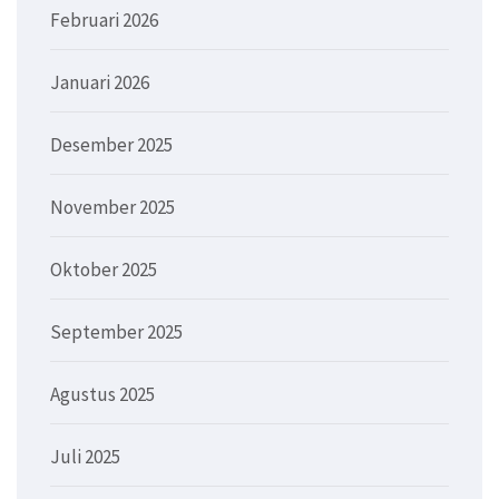
Februari 2026
Januari 2026
Desember 2025
November 2025
Oktober 2025
September 2025
Agustus 2025
Juli 2025