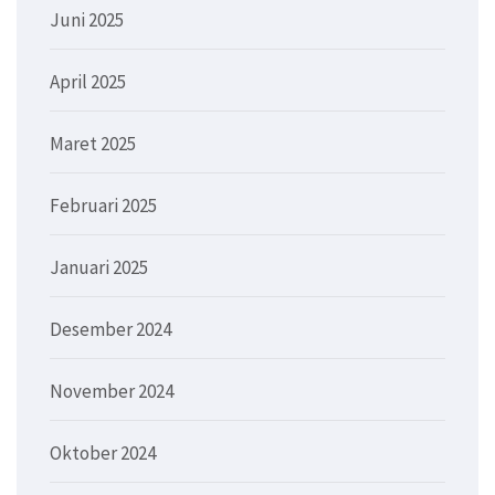
Juni 2025
April 2025
Maret 2025
Februari 2025
Januari 2025
Desember 2024
November 2024
Oktober 2024