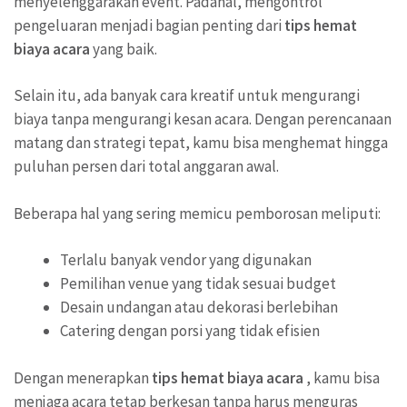
menyelenggarakan event. Padahal, mengontrol
pengeluaran menjadi bagian penting dari
tips hemat
biaya acara
yang baik.
Selain itu, ada banyak cara kreatif untuk mengurangi
biaya tanpa mengurangi kesan acara. Dengan perencanaan
matang dan strategi tepat, kamu bisa menghemat hingga
puluhan persen dari total anggaran awal.
Beberapa hal yang sering memicu pemborosan meliputi:
Terlalu banyak vendor yang digunakan
Pemilihan venue yang tidak sesuai budget
Desain undangan atau dekorasi berlebihan
Catering dengan porsi yang tidak efisien
Dengan menerapkan
tips hemat biaya acara
, kamu bisa
menjaga acara tetap berkesan tanpa harus menguras