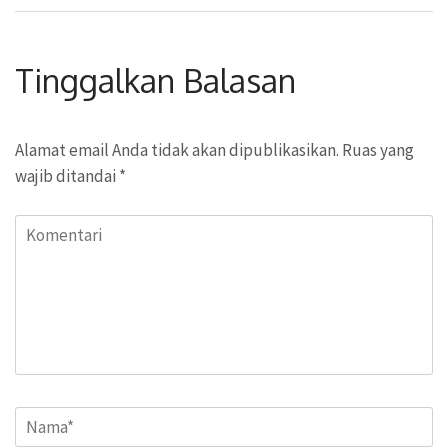
Tinggalkan Balasan
Alamat email Anda tidak akan dipublikasikan.
Ruas yang
wajib ditandai
*
Komentari
Name
*