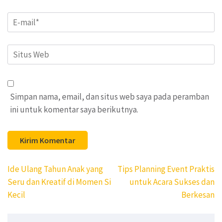
Email
*
Situs
Web
Simpan nama, email, dan situs web saya pada peramban
ini untuk komentar saya berikutnya.
Navigasi
Ide Ulang Tahun Anak yang
Tips Planning Event Praktis
pos
Seru dan Kreatif di Momen Si
untuk Acara Sukses dan
Kecil
Berkesan