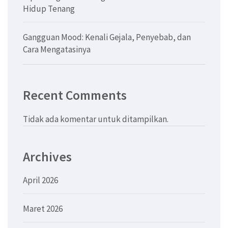
Hidup Tenang
Gangguan Mood: Kenali Gejala, Penyebab, dan
Cara Mengatasinya
Recent Comments
Tidak ada komentar untuk ditampilkan.
Archives
April 2026
Maret 2026