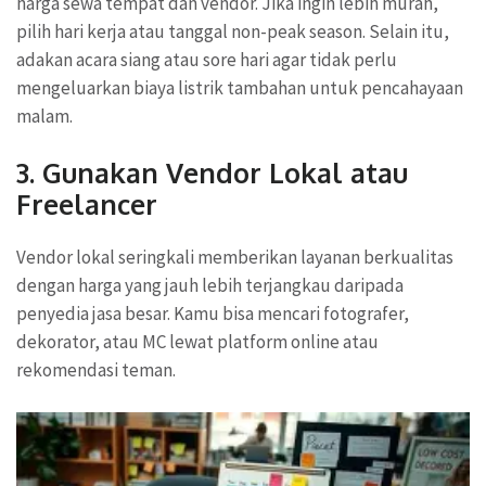
harga sewa tempat dan vendor. Jika ingin lebih murah,
pilih hari kerja atau tanggal non-peak season. Selain itu,
adakan acara siang atau sore hari agar tidak perlu
mengeluarkan biaya listrik tambahan untuk pencahayaan
malam.
3. Gunakan Vendor Lokal atau
Freelancer
Vendor lokal seringkali memberikan layanan berkualitas
dengan harga yang jauh lebih terjangkau daripada
penyedia jasa besar. Kamu bisa mencari fotografer,
dekorator, atau MC lewat platform online atau
rekomendasi teman.